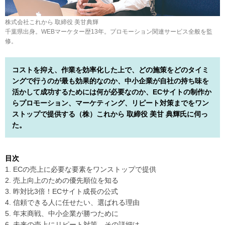
株式会社これから 取締役 美甘典輝
千葉県出身。WEBマーケター歴13年。プロモーション関連サービス全般を監
修。
コストを抑え、作業を効率化した上で、どの施策をどのタイミ
ングで行うのが最も効果的なのか、中小企業が自社の持ち味を
活かして成功するためには何が必要なのか、ECサイトの制作か
らプロモーション、マーケティング、リピート対策までをワン
ストップで提供する（株）これから 取締役 美甘 典輝氏に伺っ
た。
目次
1. ECの売上に必要な要素をワンストップで提供
2. 売上向上のための優先順位を知る
3. 昨対比3倍！ECサイト成長の公式
4. 信頼できる人に任せたい、選ばれる理由
5. 年末商戦、中小企業が勝つために
6. 未来の売上にリピート対策、その詳細は