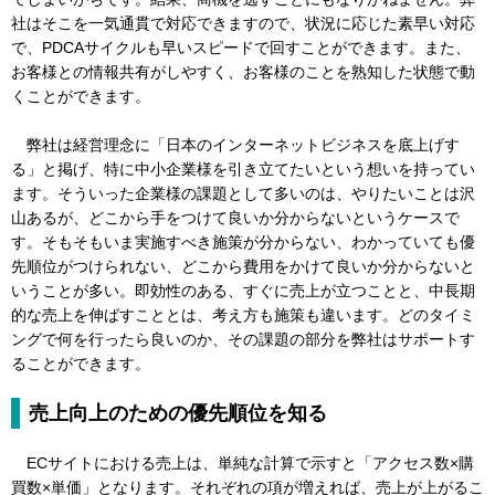
社はそこを一気通貫で対応できますので、状況に応じた素早い対応
で、PDCAサイクルも早いスピードで回すことができます。また、
お客様との情報共有がしやすく、お客様のことを熟知した状態で動
くことができます。
弊社は経営理念に「日本のインターネットビジネスを底上げす
る」と掲げ、特に中小企業様を引き立てたいという想いを持ってい
ます。そういった企業様の課題として多いのは、やりたいことは沢
山あるが、どこから手をつけて良いか分からないというケースで
す。そもそもいま実施すべき施策が分からない、わかっていても優
先順位がつけられない、どこから費用をかけて良いか分からないと
いうことが多い。即効性のある、すぐに売上が立つことと、中長期
的な売上を伸ばすこととは、考え方も施策も違います。どのタイミ
ングで何を行ったら良いのか、その課題の部分を弊社はサポートす
ることができます。
売上向上のための優先順位を知る
ECサイトにおける売上は、単純な計算で示すと「アクセス数×購
買数×単価」となります。それぞれの項が増えれば、売上が上がるこ