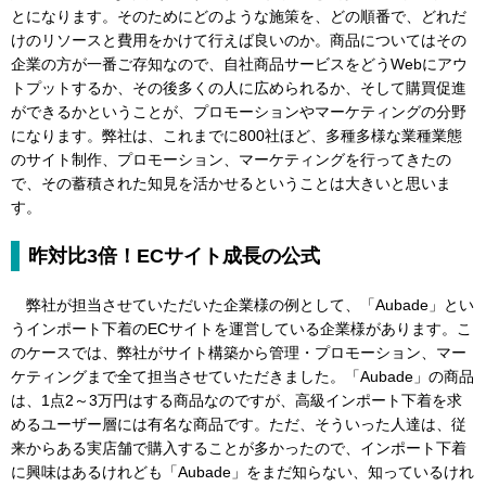
とになります。そのためにどのような施策を、どの順番で、どれだ
けのリソースと費用をかけて行えば良いのか。商品についてはその
企業の方が一番ご存知なので、自社商品サービスをどうWebにアウ
トプットするか、その後多くの人に広められるか、そして購買促進
ができるかということが、プロモーションやマーケティングの分野
になります。弊社は、これまでに800社ほど、多種多様な業種業態
のサイト制作、プロモーション、マーケティングを行ってきたの
で、その蓄積された知見を活かせるということは大きいと思いま
す。
昨対比3倍！ECサイト成長の公式
弊社が担当させていただいた企業様の例として、「Aubade」とい
うインポート下着のECサイトを運営している企業様があります。こ
のケースでは、弊社がサイト構築から管理・プロモーション、マー
ケティングまで全て担当させていただきました。「Aubade」の商品
は、1点2～3万円はする商品なのですが、高級インポート下着を求
めるユーザー層には有名な商品です。ただ、そういった人達は、従
来からある実店舗で購入することが多かったので、インポート下着
に興味はあるけれども「Aubade」をまだ知らない、知っているけれ