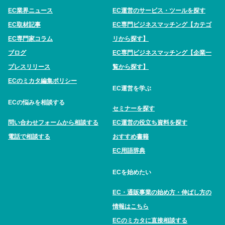
EC業界ニュース
EC運営のサービス・ツールを探す
EC取材記事
EC専門ビジネスマッチング【カテゴ
EC専門家コラム
リから探す】
ブログ
EC専門ビジネスマッチング【企業一
プレスリリース
覧から探す】
ECのミカタ編集ポリシー
EC運営を学ぶ
ECの悩みを相談する
セミナーを探す
問い合わせフォームから相談する
EC運営の役立ち資料を探す
電話で相談する
おすすめ書籍
EC用語辞典
ECを始めたい
EC・通販事業の始め方・伸ばし方の
情報はこちら
ECのミカタに直接相談する