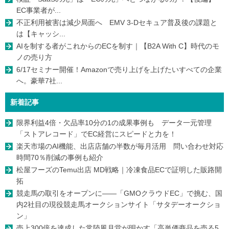
EC事業者が...
不正利用被害は減少局面へ EMV 3-Dセキュア普及後の課題と
は【キャッシ...
AIを制する者がこれからのECを制す｜【B2A With C】時代のモ
ノの売り方
6/17セミナー開催！Amazonで売り上げを上げたいすべての企業
へ。豪華7社...
新着記事
限界利益4倍・欠品率10分の1の成果事例も データ一元管理
「ストアレコード」でEC経営にスピードと力を！
楽天市場のAI機能、出店店舗の半数が毎月活用 問い合わせ対応
時間70％削減の事例も紹介
松屋フーズのTemu出店 MD戦略｜冷凍食品ECで証明した販路開
拓
競走馬の取引をオープンに――「GMOクラウドEC」で挑む、国
内2社目の現役競走馬オークションサイト「サタデーオークショ
ン」
売上300倍を達成した常陸風月堂が明かす「高単価商品を売る5