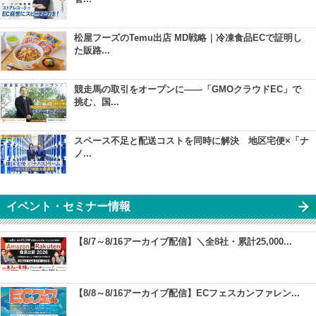
松屋フーズのTemu出店 MD戦略｜冷凍食品ECで証明し
た販路...
競走馬の取引をオープンに――「GMOクラウドEC」で
挑む、国...
スペース不足と配送コストを同時に解決 地区宅便×「ナ
ノ...
イベント・セミナー情報
【8/7～8/16アーカイブ配信】＼全8社・累計25,000...
【8/8～8/16アーカイブ配信】ECフェスカンファレン...