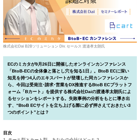
株式会社Dai B2Bソリューション Div. セールス 渡邉孝太朗氏
ECのミカタが9月26日に開催したオンラインカンファレンス
「BtoB-ECの全体像と落とし穴を知る1日」。BtoB ECに深い
知見を持つ4人のエキスパートが登壇した同カンファレンスか
ら、今回は受発注･請求･営業をDX推進するBtoB ECプラットフ
ォーム「Bカート」を提供する株式会社Daiの渡邉孝太朗氏によ
るセッションをレポートする。失敗事例の分析をもとに導き出
す、“BtoB ECサイトを立ち上げる際に必ず押さえておきたい3
つのポイント”とは？
目次
1. モール型とカート型、あなたの会社はどっち？