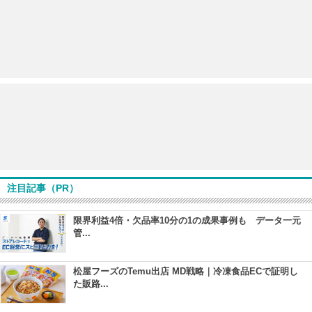
注目記事（PR）
限界利益4倍・欠品率10分の1の成果事例も データ一元
管...
松屋フーズのTemu出店 MD戦略｜冷凍食品ECで証明し
た販路...