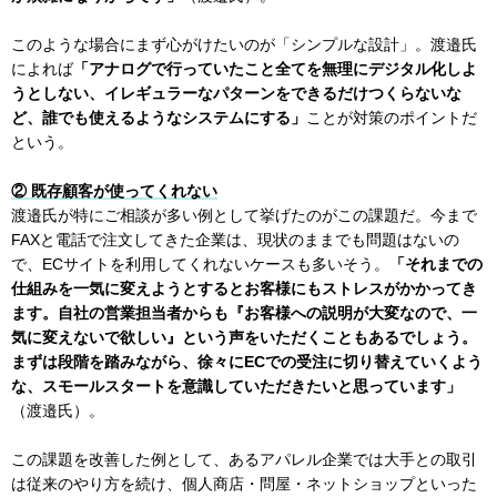
このような場合にまず心がけたいのが「シンプルな設計」。渡邉氏
によれば
「アナログで行っていたこと全てを無理にデジタル化しよ
うとしない、イレギュラーなパターンをできるだけつくらないな
ど、誰でも使えるようなシステムにする」
ことが対策のポイントだ
という。
② 既存顧客が使ってくれない
渡邉氏が特にご相談が多い例として挙げたのがこの課題だ。今まで
FAXと電話で注文してきた企業は、現状のままでも問題はないの
で、ECサイトを利用してくれないケースも多いそう。
「それまでの
仕組みを一気に変えようとするとお客様にもストレスがかかってき
ます。自社の営業担当者からも『お客様への説明が大変なので、一
気に変えないで欲しい』という声をいただくこともあるでしょう。
まずは段階を踏みながら、徐々にECでの受注に切り替えていくよう
な、スモールスタートを意識していただきたいと思っています」
（渡邉氏）。
この課題を改善した例として、あるアパレル企業では大手との取引
は従来のやり方を続け、個人商店・問屋・ネットショップといった