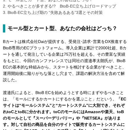
2. やるべきことが多すぎる!? BtoB-EC立ち上げロードマップ
3. BtoB-EC立ち上げ期の “失敗あるある”3選とその対策
モール型とカート型、あなたの会社はどっち？
Bカートは株式会社Daiが提供する、受発注･請求･営業をDX推進する
BtoB専用のECプラットフォーム。導入企業は累計で2000社超、Bカ
ートを通して発注している企業は75万社を超える。その豊富な実績
をもとに、今回のカンファレンスでは同社の渡邉孝太朗氏が、BtoB
ECの基本的な枠組みから、スタートを検討する企業がすべきこと、
運用開始後に陥りがちな落とし穴まで、課題の解決方法を含めて解
説した。
渡邉氏によると、BtoB ECを始めようとする時にまずやるべきこと
は、「モールにするかカートにするかを選ぶこと」だという。
「EC
サイトは“モールシステム”と“カートシステム”に大別でき、それぞ
れtoCとtoBに分かれます。toCのモールにはAmazonや楽天、toB
のモールとして『スーパーデリバリー』や『NETSEA』がありま
す。対して自社の商品を自分のサイトで販売するカートシステムに