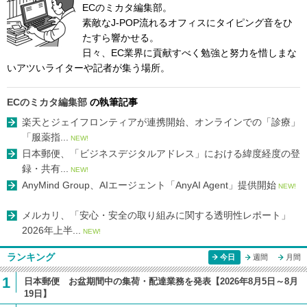
ECのミカタ編集部。
素敵なJ-POP流れるオフィスにタイピング音をひ
たすら響かせる。
日々、EC業界に貢献すべく勉強と努力を惜しまな
いアツいライターや記者が集う場所。
ECのミカタ編集部
の執筆記事
楽天とジェイフロンティアが連携開始、オンラインでの「診療」
「服薬指...
NEW!
日本郵便、「ビジネスデジタルアドレス」における緯度経度の登
録・共有...
NEW!
AnyMind Group、AIエージェント「AnyAI Agent」提供開始
NEW!
メルカリ、「安心・安全の取り組みに関する透明性レポート」
2026年上半...
NEW!
ランキング
今日
週間
月間
1
日本郵便 お盆期間中の集荷・配達業務を発表【2026年8月5日～8月
19日】