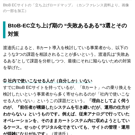
BtoB ECサイトの「立ち上げロードマップ」（カンファレンス資料より。画像
の一部を加工）
BtoB-EC立ち上げ期の “失敗あるある”3選とその
対策
渡邉氏によると、Bカート導入を検討している事業者から、以下の
ような3つの課題を相談されることが多いという。渡邉氏は“失敗あ
るある”として課題を分析しつつ、最後にそれに陥らないための対策
を挙げた。
➀ 社内で使いこなせる人が（自分しか）いない
すでにBtoB ECサイトを持っているが、「Bカート」への乗り換えを
検討したいという事業者から多く寄せられるのが「社内で使いこな
せる人がいない」というこの課題だという。
「理由としてよく伺う
のが、『前任者が構築したシステムを引き継いだが、運用の仕方が
わからない』というものです。例えば、従来アナログで行っていた
オペレーションを、そのままカートシステム内に収めようとしてい
るケース。せっかくデジタル化できていても、サイトの管理・運用
が煩雑になりがちです」
（渡邉氏）。