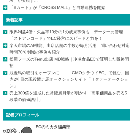
AI」が実現す...
「Bカート」が「CROSS MALL」と自動連携を開始
新着記事
限界利益4倍・欠品率10分の1の成果事例も データ一元管理
「ストアレコード」でEC経営にスピードと力を！
楽天市場のAI機能、出店店舗の半数が毎月活用 問い合わせ対応
時間70％削減の事例も紹介
松屋フーズのTemu出店 MD戦略｜冷凍食品ECで証明した販路開
拓
競走馬の取引をオープンに――「GMOクラウドEC」で挑む、国
内2社目の現役競走馬オークションサイト「サタデーオークショ
ン」
売上300倍を達成した常陸風月堂が明かす「高単価商品を売る5
段階の価値設計」
記者プロフィール
ECのミカタ編集部