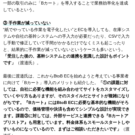
一部の取引のみに「Bカート」を導入することで業務効率化を達成
しているという。
③ 手作業が減っていない
“紙でやっている作業を電子化したい”とECを導入しても、在庫シス
テムや自社の基幹システムへの手入力が必要だったり、CSVで入力
し手動で修正していて手間がかかるだけでなくミスも起こったり
と、結果的に手作業が減っていないというケースも多いという。
「受注した後の、基幹システムとの連携を意識した設計もポイント
です」
（渡邉氏）。
最後に渡邉氏は、これからBtoB ECを始めようと考えている事業者
に向けて「Bカート」導入のメリットも紹介した。
「①の課題に対
しては、自社に必要な機能を組み合わせてサイトをカスタマイズし
ていくやり方もありますが、そのスタイルだとサイトが複雑になり
がちです。『Bカート』にはBtoB ECに必要な基本的な機能がそろ
っているので、価格管理や決済も含めてシンプルな設計が実現でき
ます。課題③に対しては、外部サービスと連携できる『Bカートア
プリストア』も用意しています。料金体系もスモールスタートしや
すいものになっているので、まずはご相談いただきたいです」
（渡