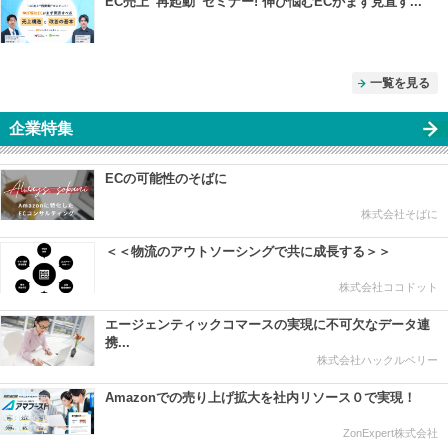
EC売上“再起動”セミナー! 伸び悩むECがまず見直す...
一覧を見る
企業特集
ECの可能性のそばに
株式会社そばに
＜＜物流のアウトソーシングで共に成長する＞＞
株式会社ココドット
エージェンティックコマースの実現に不可欠なデータ連
携...
株式会社ハックルベリー
Amazonでの売り上げ拡大を社内リソース０で実現！
ZonExpert株式会社