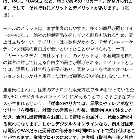
は、toCに『BASE』など、toBで我々の『Bカート』が挙げられま
す。そして、それぞれにメリットとデメリットがあります」
（渡
邉）。
モールのメリットは、まず集客のしやすさ。多くの商品が同じサイ
トの中にあり、他社の類似商品を探している顧客も訪れるため、売
上は立ちやすい。デメリットは手数料がかかる、デザインやマーケ
ティング施策の自由度が低いといったことが挙げられる。一方、
「カートシステム（自社サイト）」のメリットは、各種施策を自社
の顧客に対して行える自由度の高さが挙げられる。デメリットとし
ては、運用も自社で行う必要があり、業務フローを含めてオペレー
ションをしっかりと用意しなければ顧客のCXが向上しないことだ。
渡邉氏によれば、従来のアナログな販売方法でBtoBを行っている企
業がEC（デジタル＆オンライン）に変えることで、さまざまなプラ
スが生まれるという。
「従来のやり方では、展示会やテレアポなど
でリードを獲得し、対面での営業をした後、電話やFAXで注文いた
だき、倉庫に出荷情報をお渡しして荷物をお届けし、代金を請求す
る流れになります。しかしデジタル＆オンラインなら、例えば従来
は電話やFAXだった受発注の部分を24時間ECサイトで受け付けるこ
とができます。業務プロセスにおいて、お客様（取引先）側と社内