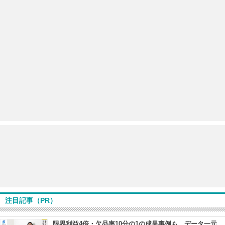
注目記事（PR）
限界利益4倍・欠品率10分の1の成果事例も データ一元