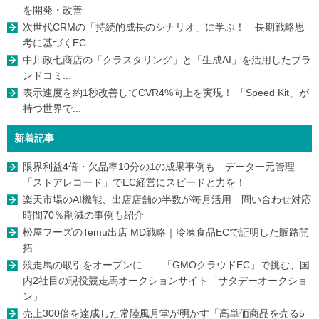
を開発・改善
次世代CRMの「持続的成長のシナリオ」に学ぶ！ 長期戦略思
考に基づくEC...
中川政七商店の「クラスタリング」と「生成AI」を活用したブラ
ンドコミ...
表示速度を約1秒改善してCVR4%向上を実現！ 「Speed Kit」が
持つ世界で...
新着記事
限界利益4倍・欠品率10分の1の成果事例も データ一元管理
「ストアレコード」でEC経営にスピードと力を！
楽天市場のAI機能、出店店舗の半数が毎月活用 問い合わせ対応
時間70％削減の事例も紹介
松屋フーズのTemu出店 MD戦略｜冷凍食品ECで証明した販路開
拓
競走馬の取引をオープンに――「GMOクラウドEC」で挑む、国
内2社目の現役競走馬オークションサイト「サタデーオークショ
ン」
売上300倍を達成した常陸風月堂が明かす「高単価商品を売る5