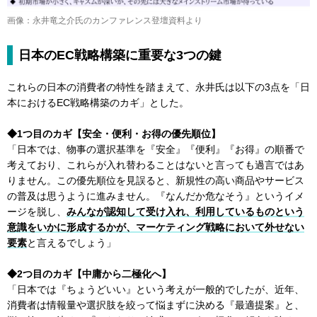
画像：永井竜之介氏のカンファレンス登壇資料より
日本のEC戦略構築に重要な3つの鍵
これらの日本の消費者の特性を踏まえて、永井氏は以下の3点を「日
本におけるEC戦略構築のカギ」とした。
◆1つ目のカギ【安全・便利・お得の優先順位】
「日本では、物事の選択基準を『安全』『便利』『お得』の順番で
考えており、これらが入れ替わることはないと言っても過言ではあ
りません。この優先順位を見誤ると、新規性の高い商品やサービス
の普及は思うように進みません。『なんだか危なそう』というイメ
ージを脱し、
みんなが認知して受け入れ、利用しているものという
意識をいかに形成するかが、マーケティング戦略において外せない
要素
と言えるでしょう」
◆2つ目のカギ【中庸から二極化へ】
「日本では『ちょうどいい』という考えが一般的でしたが、近年、
消費者は情報量や選択肢を絞って悩まずに決める『最適提案』と、