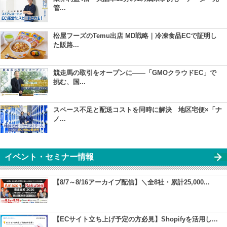
管...
松屋フーズのTemu出店 MD戦略｜冷凍食品ECで証明し
た販路...
競走馬の取引をオープンに――「GMOクラウドEC」で
挑む、国...
スペース不足と配送コストを同時に解決 地区宅便×「ナ
ノ...
イベント・セミナー情報
【8/7～8/16アーカイブ配信】＼全8社・累計25,000...
【ECサイト立ち上げ予定の方必見】Shopifyを活用し...