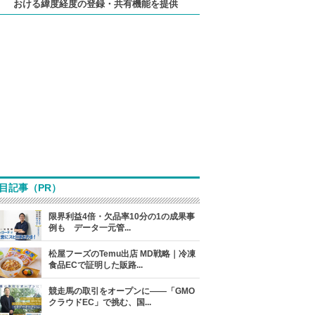
おける緯度経度の登録・共有機能を提供
目記事（PR）
限界利益4倍・欠品率10分の1の成果事
例も データ一元管...
松屋フーズのTemu出店 MD戦略｜冷凍
食品ECで証明した販路...
競走馬の取引をオープンに――「GMO
クラウドEC」で挑む、国...