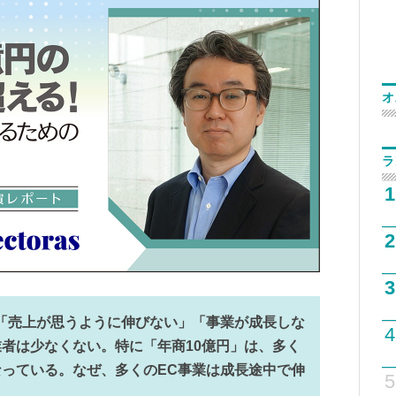
オ
ラ
1
2
3
「売上が思うように伸びない」「事業が成長しな
4
者は少なくない。特に「年商10億円」は、多く
っている。なぜ、多くのEC事業は成長途中で伸
5