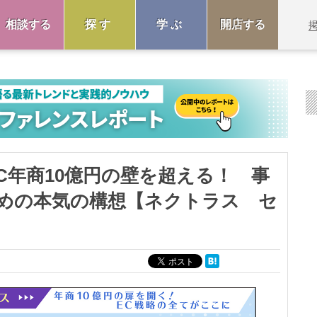
相談する
探す
学ぶ
開店する
C年商10億円の壁を超える！ 事
めの本気の構想【ネクトラス セ