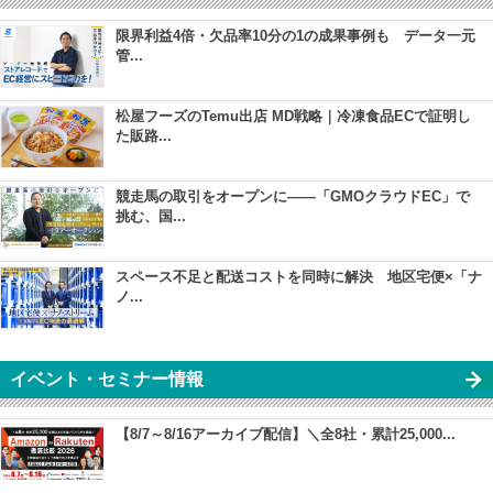
限界利益4倍・欠品率10分の1の成果事例も データ一元
管...
松屋フーズのTemu出店 MD戦略｜冷凍食品ECで証明し
た販路...
競走馬の取引をオープンに――「GMOクラウドEC」で
挑む、国...
スペース不足と配送コストを同時に解決 地区宅便×「ナ
ノ...
イベント・セミナー情報
【8/7～8/16アーカイブ配信】＼全8社・累計25,000...