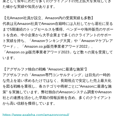
業として長年にわたり多くのクライアントの売上拡大を実現してき
た確かな実績や知見があります。
【元Amazon社員が設立、Amazon内の受賞実績も多数】
代表は元Amazon社員でAmazon在籍時には入社してから退社に至る
まで5期連続のトップセールスを獲得。ベンダーや海外販売のサポー
トを含め、中小企業から大手企業まで多くのクライアントのサポー
ト実績を持ち、「Amazonランキング大賞」や「Amazonマケプレア
ワード」、「Amazon.co.jp販売事業者アワード2022」、
「Amazon.co.jp販売事業者アワード2023」など数々の賞を受賞して
います。
【アグザルファ独自の戦略 "Amazonに最適な施策"】
アグザルファの「Amazon専門コンサルティング」は目先の一時的
な売上を追い求めるたけではなく、長期視点で安定した売上最大化
を図る戦略を重視し、各カテゴリや商材ごとに"Amazonに最適な施
策" を実施しています。弊社独自のAmazonシステム調査やAmazon
社との連携を活かした早期の情報反映を含め、多くのクライアント
から高い信頼を獲得しています。
https://www.axalpha.com/amazonconsul/