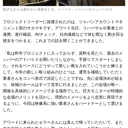
急ぎながらも賑やかに昼食をとる、イーベイ・ジャパンのメンバーたち
プロジェクトリーダーに抜擢されたのは、ジャパンアカウントマネ
ジメント部のサカマキです。アワード当日、リハーサルや業者との
連携、進行確認、AVチェック、社内連絡などで休む暇なく動き回る
彼女をつかまえ、これまでの話を聞くことができました。
「私は昨年プロジェクトに入っておらず、資料を見たり、過去のメ
ンバーのアドバイスを聞いたりしながら、手探りでスタートしまし
た。それをベースにどうやって新しい風を入れていこうかと練りま
して。今年の新しい取り組みのひとつは、運営を補助していただく
業者さんをコンペ形式で決定したことですね。先に会場決めが始ま
り、候補のホールはすべて見学に行きましたが、この会場が唯一、
開催を具体的にイメージできる場所でした。巨大モニターが特徴的
な会場のメリットを活かし、理想のイメージをより忠実に再現でき
るように、今回は映像系に強い業者さんをパートナーとして選びま
した。
アワードに来られたセラーさんには喜んで帰っていただいて、また