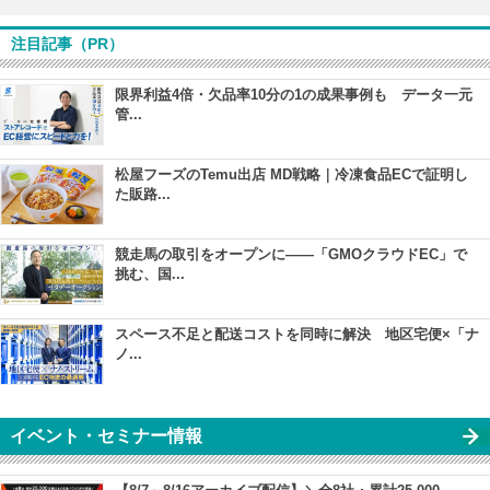
注目記事（PR）
限界利益4倍・欠品率10分の1の成果事例も データ一元
管...
松屋フーズのTemu出店 MD戦略｜冷凍食品ECで証明し
た販路...
競走馬の取引をオープンに――「GMOクラウドEC」で
挑む、国...
スペース不足と配送コストを同時に解決 地区宅便×「ナ
ノ...
イベント・セミナー情報