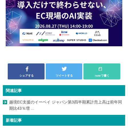
シェアする
ツイートする
noteで書く
関連記事
越境EC支援のイーベイ ジャパン第3四半期累計売上高は前年同
期比43％増 ...
新着記事