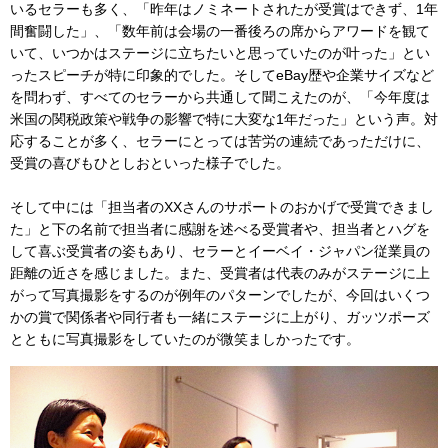
いるセラーも多く、「昨年はノミネートされたが受賞はできず、1年
間奮闘した」、「数年前は会場の一番後ろの席からアワードを観て
いて、いつかはステージに立ちたいと思っていたのが叶った」とい
ったスピーチが特に印象的でした。そしてeBay歴や企業サイズなど
を問わず、すべてのセラーから共通して聞こえたのが、「今年度は
米国の関税政策や戦争の影響で特に大変な1年だった」という声。対
応することが多く、セラーにとっては苦労の連続であっただけに、
受賞の喜びもひとしおといった様子でした。
そして中には「担当者のXXさんのサポートのおかげで受賞できまし
た」と下の名前で担当者に感謝を述べる受賞者や、担当者とハグを
して喜ぶ受賞者の姿もあり、セラーとイーベイ・ジャパン従業員の
距離の近さを感じました。また、受賞者は代表のみがステージに上
がって写真撮影をするのが例年のパターンでしたが、今回はいくつ
かの賞で関係者や同行者も一緒にステージに上がり、ガッツポーズ
とともに写真撮影をしていたのが微笑ましかったです。