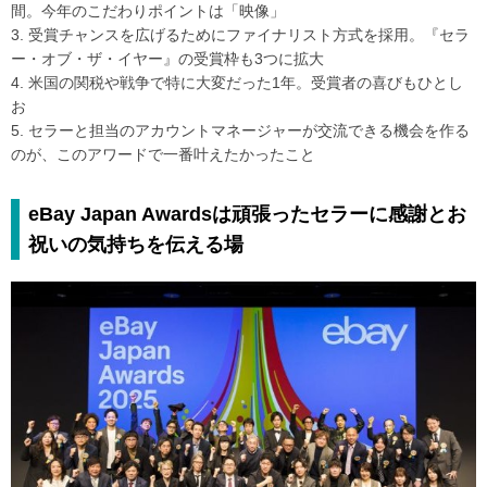
間。今年のこだわりポイントは「映像」
3. 受賞チャンスを広げるためにファイナリスト方式を採用。『セラ
ー・オブ・ザ・イヤー』の受賞枠も3つに拡大
4. 米国の関税や戦争で特に大変だった1年。受賞者の喜びもひとし
お
5. セラーと担当のアカウントマネージャーが交流できる機会を作る
のが、このアワードで一番叶えたかったこと
eBay Japan Awardsは頑張ったセラーに感謝とお
祝いの気持ちを伝える場