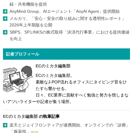
録・共有機能を提供
AnyMind Group、AIエージェント「AnyAI Agent」提供開始
メルカリ、「安心・安全の取り組みに関する透明性レポート」
2026年上半期版を公開
SBPS、SP.LINKSの株式取得「決済代行事業」における提供価値
を向上
記者プロフィール
ECのミカタ編集部
ECのミカタ編集部。
素敵なJ-POP流れるオフィスにタイピング音をひ
たすら響かせる。
日々、EC業界に貢献すべく勉強と努力を惜しまな
いアツいライターや記者が集う場所。
ECのミカタ編集部
の執筆記事
楽天とジェイフロンティアが連携開始、オンラインでの「診療」
「服薬指...
NEW!