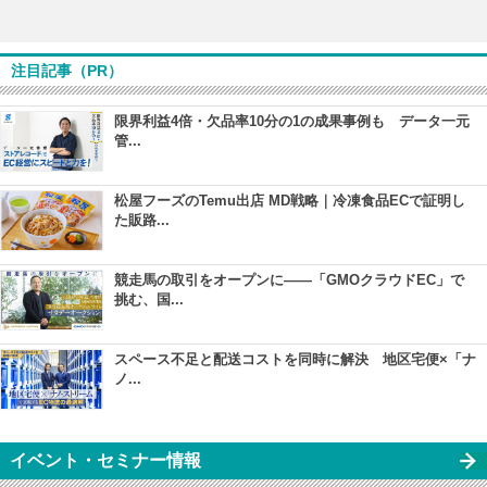
注目記事（PR）
限界利益4倍・欠品率10分の1の成果事例も データ一元
管...
松屋フーズのTemu出店 MD戦略｜冷凍食品ECで証明し
た販路...
競走馬の取引をオープンに――「GMOクラウドEC」で
挑む、国...
スペース不足と配送コストを同時に解決 地区宅便×「ナ
ノ...
イベント・セミナー情報