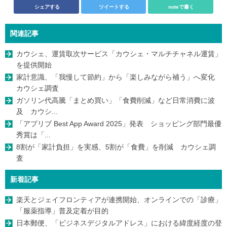
シェアする
ツイートする
noteで書く
関連記事
カウシェ、運賃取次サービス「カウシェ・マルチチャネル運賃」
を提供開始
家計意識、「我慢して節約」から「楽しみながら補う」へ変化
カウシェ調査
ガソリン代高騰「まとめ買い」「食費削減」など日常消費に波
及 カウシ...
「アプリブ Best App Award 2025」発表 ショッピング部門最優
秀賞は「...
8割が「家計負担」を実感、5割が「食費」を削減 カウシェ調
査
新着記事
楽天とジェイフロンティアが連携開始、オンラインでの「診療」
「服薬指導」普及定着が目的
日本郵便、「ビジネスデジタルアドレス」における緯度経度の登