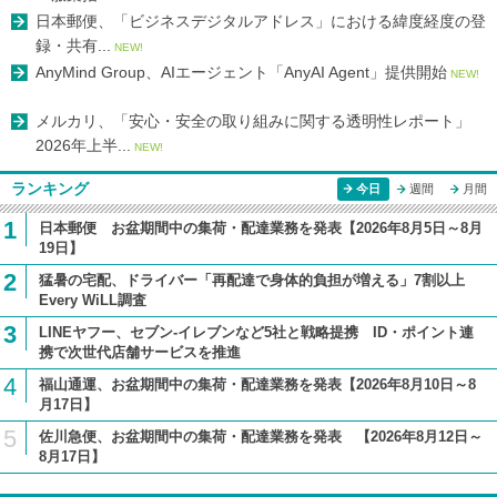
日本郵便、「ビジネスデジタルアドレス」における緯度経度の登
録・共有...
NEW!
AnyMind Group、AIエージェント「AnyAI Agent」提供開始
NEW!
メルカリ、「安心・安全の取り組みに関する透明性レポート」
2026年上半...
NEW!
ランキング
今日
週間
月間
1
日本郵便 お盆期間中の集荷・配達業務を発表【2026年8月5日～8月
19日】
2
猛暑の宅配、ドライバー「再配達で身体的負担が増える」7割以上
Every WiLL調査
3
LINEヤフー、セブン-イレブンなど5社と戦略提携 ID・ポイント連
携で次世代店舗サービスを推進
4
福山通運、お盆期間中の集荷・配達業務を発表【2026年8月10日～8
月17日】
5
佐川急便、お盆期間中の集荷・配達業務を発表 【2026年8月12日～
8月17日】