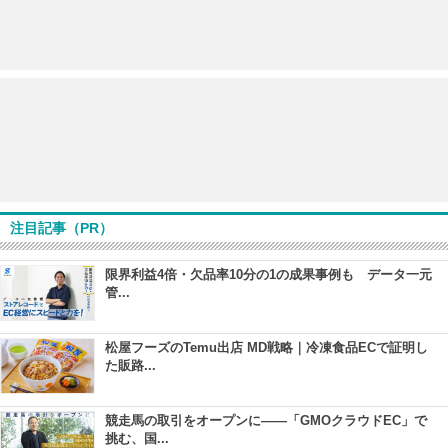
注目記事（PR）
限界利益4倍・欠品率10分の1の成果事例も データ一元
管...
松屋フーズのTemu出店 MD戦略｜冷凍食品ECで証明し
た販路...
競走馬の取引をオープンに――「GMOクラウドEC」で
挑む、国...