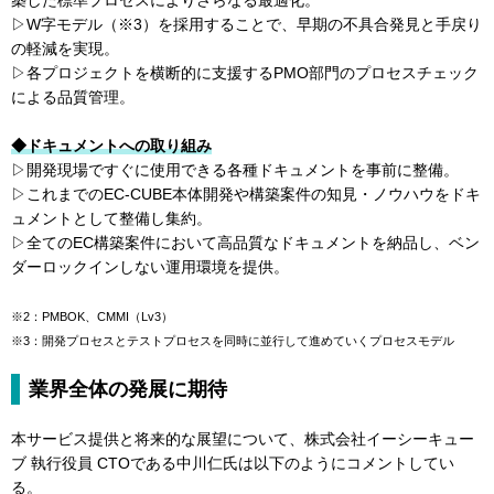
築した標準プロセスによりさらなる最適化。
▷W字モデル（※3）を採用することで、早期の不具合発見と手戻り
の軽減を実現。
▷各プロジェクトを横断的に支援するPMO部門のプロセスチェック
による品質管理。
◆ドキュメントへの取り組み
▷開発現場ですぐに使用できる各種ドキュメントを事前に整備。
▷これまでのEC-CUBE本体開発や構築案件の知見・ノウハウをドキ
ュメントとして整備し集約。
▷全てのEC構築案件において高品質なドキュメントを納品し、ベン
ダーロックインしない運用環境を提供。
※2：PMBOK、CMMI（Lv3）
※3：開発プロセスとテストプロセスを同時に並行して進めていくプロセスモデル
業界全体の発展に期待
本サービス提供と将来的な展望について、株式会社イーシーキュー
ブ 執行役員 CTOである中川仁氏は以下のようにコメントしてい
る。