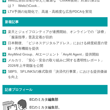
Web広告担当者が答えた最適な「Cookie規制」対策の第1位
は？ WebのCook...
LTV予測の短期化で、高速・高精度な広告PDCAを実現
新着記事
楽天とジェイフロンティアが連携開始、オンラインでの「診療」
「服薬指導」普及定着が目的
日本郵便、「ビジネスデジタルアドレス」における緯度経度の登
録・共有機能を提供
AnyMind Group、AIエージェント「AnyAI Agent」提供開始
メルカリ、「安心・安全の取り組みに関する透明性レポート」
2026年上半期版を公開
SBPS、SP.LINKSの株式取得「決済代行事業」における提供価値
を向上
記者プロフィール
ECのミカタ編集部
ECのミカタ編集部。