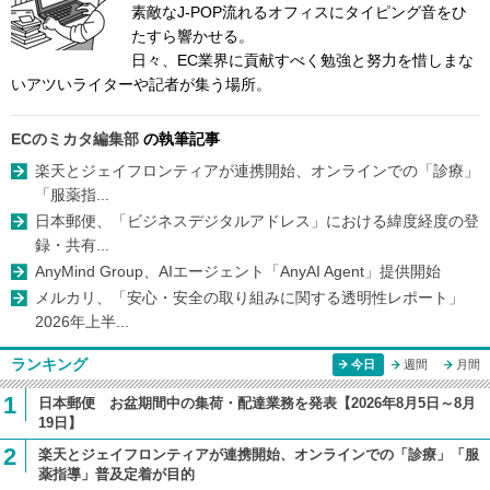
素敵なJ-POP流れるオフィスにタイピング音をひ
たすら響かせる。
日々、EC業界に貢献すべく勉強と努力を惜しまな
いアツいライターや記者が集う場所。
ECのミカタ編集部
の執筆記事
楽天とジェイフロンティアが連携開始、オンラインでの「診療」
「服薬指...
日本郵便、「ビジネスデジタルアドレス」における緯度経度の登
録・共有...
AnyMind Group、AIエージェント「AnyAI Agent」提供開始
メルカリ、「安心・安全の取り組みに関する透明性レポート」
2026年上半...
ランキング
今日
週間
月間
1
日本郵便 お盆期間中の集荷・配達業務を発表【2026年8月5日～8月
19日】
2
楽天とジェイフロンティアが連携開始、オンラインでの「診療」「服
薬指導」普及定着が目的