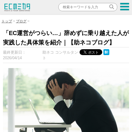
トップ
ブログ
「EC運営がつらい…」辞めずに乗り越えた人が
実践した具体策を紹介｜【助ネコブログ】
最終更新日：
助ネコ コンサルタン
2026/04/14
ト