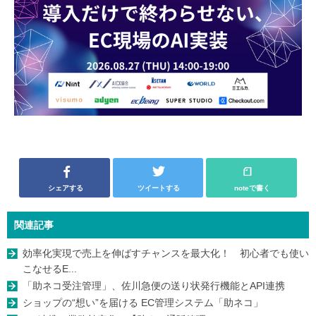
シェアする
ツイートする
noteで書く
関連記事
効率化実現で売上を伸ばすチャンスを最大化！ 初心者でも使い
こなせるE...
「助ネコ受注管理」、佐川急便の送り状発行機能とAPI連携
ショップの“想い”を届ける EC管理システム「助ネコ」