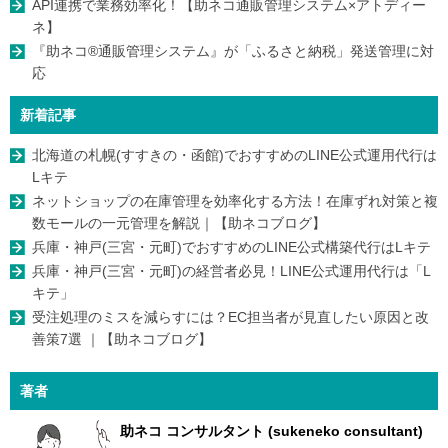
API連携で業務効率化！【助ネコ通販管理システム×アトディー
ネ】
『助ネコ®通販管理システム』が「ふるさと納税」発送管理に対
応
新着記事
北海道の札幌(すすきの・函館)でおすすめのLINE公式運用代行は
Lキテ
ネットショップの在庫管理を効率化する方法！在庫ずれ対策と複
数モールの一元管理を解説｜【助ネコブログ】
兵庫・神戸(三宮・元町)でおすすめのLINE公式構築代行はLキテ
兵庫・神戸(三宮・元町)の経営者必見！LINE公式運用代行は「L
キテ」
受注処理のミスを減らすには？EC担当者が見直したい原因と改
善策7選 ｜【助ネコブログ】
著者
助ネコ コンサルタント (sukeneko consultant)