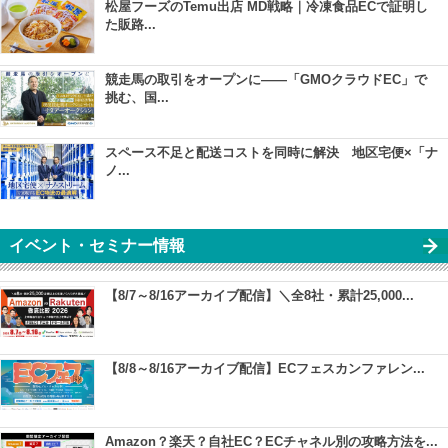
松屋フーズのTemu出店 MD戦略｜冷凍食品ECで証明し
た販路...
競走馬の取引をオープンに――「GMOクラウドEC」で
挑む、国...
スペース不足と配送コストを同時に解決 地区宅便×「ナ
ノ...
イベント・セミナー情報
【8/7～8/16アーカイブ配信】＼全8社・累計25,000...
【8/8～8/16アーカイブ配信】ECフェスカンファレン...
Amazon？楽天？自社EC？ECチャネル別の攻略方法を...