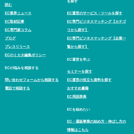
を探す
読む
EC業界ニュース
EC運営のサービス・ツールを探す
EC取材記事
EC専門ビジネスマッチング【カテゴ
EC専門家コラム
リから探す】
ブログ
EC専門ビジネスマッチング【企業一
プレスリリース
覧から探す】
ECのミカタ編集ポリシー
EC運営を学ぶ
ECの悩みを相談する
セミナーを探す
問い合わせフォームから相談する
EC運営の役立ち資料を探す
電話で相談する
おすすめ書籍
EC用語辞典
ECを始めたい
EC・通販事業の始め方・伸ばし方の
情報はこちら