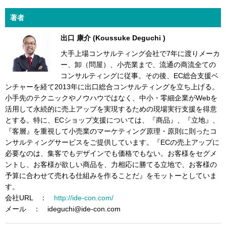
著者
出口 康介 (Koussuke Deguchi )
大手上場コンサルティング会社で7年に渡りメーカ
ー、卸（問屋）、小売業まで、流通の商流全ての
コンサルティングに従事。その後、EC総合支援ベ
ンチャーを経て2013年に出口総合コンサルティングを立ち上げる。
小手先のテクニックやノウハウではなく、中小・零細企業がWebを
活用して永続的に売上アップを実現するための現場実行支援を得意
とする。特に、ECショップ支援については、『商品』、『立地』、
『客層』を重視して小売業のマーケティング原理・原則に則ったコ
ンサルティングサービスをご提供しています。『ECの売上アップに
必要なのは、集客でもデザインでも価格でもない。お客様をセグメ
ントし、お客様が欲しい商品を、力相応に勝てる立地で、お客様の
予算に合わせて売れる仕組みを作ることだ』をモットーとしていま
す。
会社URL ：
http://ide-con.com/
メール ： ideguchi@ide-con.com