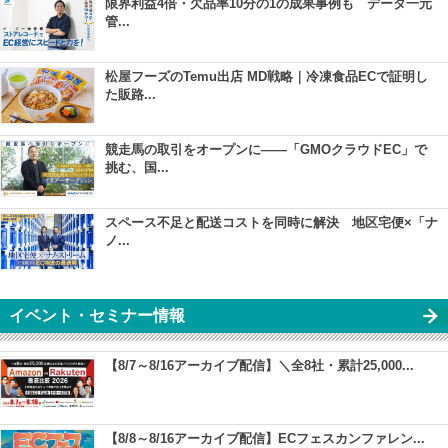
限界利益4倍・欠品率10分の1の成果事例も データ一元
管...
松屋フーズのTemu出店 MD戦略｜冷凍食品ECで証明し
た販路...
競走馬の取引をオープンに――「GMOクラウドEC」で
挑む、国...
スペース不足と配送コストを同時に解決 地区宅便×「ナ
ノ...
イベント・セミナー情報
【8/7～8/16アーカイブ配信】＼全8社・累計25,000...
【8/8～8/16アーカイブ配信】ECフェスカンファレン...