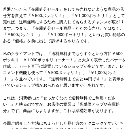
普通だったら『在庫処分セール』をしても売れないような商品の見
せ方を変えて『￥500ポッキリ！』、『￥1,000ポッキリ！』として
売れば、送料無料にするために購入してもらえるチャンスが広がり
ます。つまり、『在庫処分セール商品＝ただの安売り』ではなく、
『￥500ポッキリ！』、『￥1,000ポッキリ！』というお買い得感の
ある『価格』を前に出して訴求するやり方です。
私のクライアントでは、『送料無料までもうすぐという方に￥500
ポッキリ・￥1,000ポッキリコーナー！』と大きく表示したバナーを
作成し、カート直下に設置しているショップが多いです。また、レ
コメンド機能も使って『￥500ポッキリ！』、『￥1,000ポッキ
リ！』を並べています。『送料無料まであと●●円です！』と表示さ
せているショップ様がおられると思いますが、あれです。
これは、消費者には『せっかくなので送料無料でご利用くださ
い！』と映るのですが、お店側の意図は『客単価アップや在庫処
分』です。商品にもよりますが、これは結構効果があります。
今回ご紹介した方法はちょっとした見せ方のテクニックですが、ち