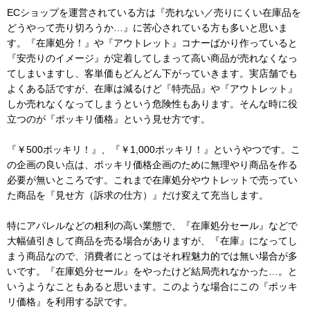
ECショップを運営されている方は『売れない／売りにくい在庫品を
どうやって売り切ろうか…』に苦心されている方も多いと思いま
す。『在庫処分！』や『アウトレット』コナーばかり作っていると
『安売りのイメージ』が定着してしまって高い商品が売れなくなっ
てしまいますし、客単価もどんどん下がっていきます。実店舗でも
よくある話ですが、在庫は減るけど『特売品』や『アウトレット』
しか売れなくなってしまうという危険性もあります。そんな時に役
立つのが『ポッキリ価格』という見せ方です。
『￥500ポッキリ！』、『￥1,000ポッキリ！』というやつです。こ
の企画の良い点は、ポッキリ価格企画のために無理やり商品を作る
必要が無いところです。これまで在庫処分やウトレットで売ってい
た商品を『見せ方（訴求の仕方）』だけ変えて充当します。
特にアパレルなどの粗利の高い業態で、『在庫処分セール』などで
大幅値引きして商品を売る場合がありますが、『在庫』になってし
まう商品なので、消費者にとってはそれ程魅力的では無い場合が多
いです。『在庫処分セール』をやったけど結局売れなかった…。と
いうようなこともあると思います。このような場合にこの『ポッキ
リ価格』を利用する訳です。