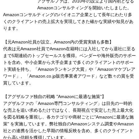
アグザルファは、2010年の設立より国内初となる
Amazonコンサルティングを開始いたしました。
Amazonコンサルティングのパイオニア企業として長年にわたり多
くのクライアントの売上拡大を実現してきた確かな実績や知見があ
ります。
【元Amazon社員が設立、Amazon内の受賞実績も多数】
代表は元Amazon社員でAmazon在籍時には入社してから退社に至る
まで5期連続のトップセールスを獲得。ベンダーや海外販売のサポー
トを含め、中小企業から大手企業まで多くのクライアントのサポー
ト実績を持ち、「Amazonランキング大賞」や「Amazonマケプレア
ワード」、「Amazon.co.jp販売事業者アワード」など数々の賞を受
賞しています。
【アグザルファ独自の戦略 "Amazonに最適な施策"】
アグザルファの「Amazon専門コンサルティング」は目先の一時的
な売上を追い求めるたけではなく、長期視点で安定した売上最大化
を図る戦略を重視し、各カテゴリや商材ごとに"Amazonに最適な施
策" を実施しています。弊社独自のAmazonシステム調査やAmazon
社との連携を活かした早期の情報反映を含め、多くのクライアント
から高い信頼を獲得しています。