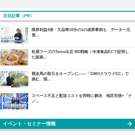
注目記事（PR）
限界利益4倍・欠品率10分の1の成果事例も データ一元
管...
松屋フーズのTemu出店 MD戦略｜冷凍食品ECで証明し
た販路...
競走馬の取引をオープンに――「GMOクラウドEC」で
挑む、国...
スペース不足と配送コストを同時に解決 地区宅便×「ナ
ノ...
イベント・セミナー情報