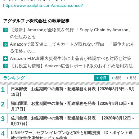
https://www.axalpha.com/amazonconsul/
アグザルファ株式会社 の執筆記事
【最新】Amazonが全物流を代行 「Supply Chain by Amazon」
の仕組みとセ...
Amazonで最安値にしてもカートが取れない理由 「競争力のあ
る価格」の...
Amazon FBA倉庫火災発生時に出品者が確認すべき対応と対策
【お役立ち情報】Amazon広告レポートβ版のおすすめ活用方法
ランキング
今日
週間
月間
1
日本郵便 お盆期間中の集荷・配達業務を発表【2026年8月5日～8月
19日】
2
福山通運、お盆期間中の集荷・配達業務を発表【2026年8月10日～8
月17日】
3
佐川急便、お盆期間中の集荷・配達業務を発表 【2026年8月12日～
8月17日】
4
LINEヤフー、セブン-イレブンなど5社と戦略提携 ID・ポイント連
携で次世代店舗サービスを推進