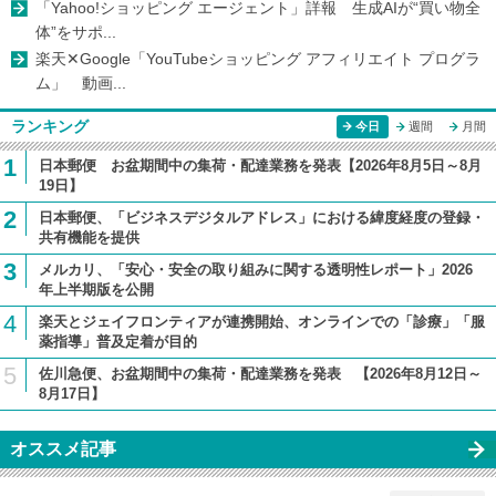
「Yahoo!ショッピング エージェント」詳報 生成AIが“買い物全
体”をサポ...
楽天✕Google「YouTubeショッピング アフィリエイト プログラ
ム」 動画...
ランキング
今日
週間
月間
1
日本郵便 お盆期間中の集荷・配達業務を発表【2026年8月5日～8月
19日】
2
日本郵便、「ビジネスデジタルアドレス」における緯度経度の登録・
共有機能を提供
3
メルカリ、「安心・安全の取り組みに関する透明性レポート」2026
年上半期版を公開
4
楽天とジェイフロンティアが連携開始、オンラインでの「診療」「服
薬指導」普及定着が目的
5
佐川急便、お盆期間中の集荷・配達業務を発表 【2026年8月12日～
8月17日】
オススメ記事