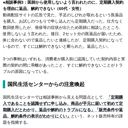
●相談事例3：医師から使用しないよう言われたのに、定期購入契約
を理由に返品、解約できない（60代・女性）
動画配信サイトの広告で見た、手足のしびれが取れるという医薬品
を購入。お試しのつもりで申し込んだら定期購入だった。仕方なく
数回使用したが、発疹等の症状が出たため医師に相談したところ、
使用しないよう言われた。後日、2セット分の医薬品が届いたため、
体に合わないので返品したいと連絡したが、定期購入契約になって
いるので、すぐには解約できないと断られた。返品したい。
3つの事例はいずれも、消費者が購入前に認識していた契約内容と実
際の契約の間に乖離があったこと、すぐに解約できないことがトラ
ブルの原因になっている。
国民生活センターからの注意喚起
国民生活センターでは相談事例から見える問題点として、
「定期購
入であることを認識せずに申し込み、商品が手元に届いて初めて定
期購入だとわかり、返品や解約のトラブルになる」「販売条件や返
品、解約条件の表示がわかりにくい」
という、ネット販売特有の課
題を指摘する。