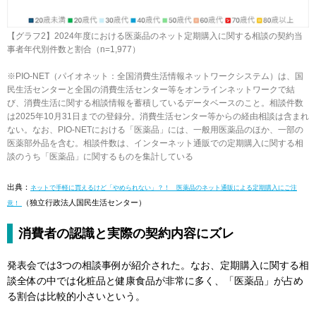
【グラフ2】2024年度における医薬品のネット定期購入に関する相談の契約当
事者年代別件数と割合（n=1,977）
※PIO-NET（パイオネット：全国消費生活情報ネットワークシステム）は、国
民生活センターと全国の消費生活センター等をオンラインネットワークで結
び、消費生活に関する相談情報を蓄積しているデータベースのこと。相談件数
は2025年10月31日までの登録分。消費生活センター等からの経由相談は含まれ
ない。なお、PIO-NETにおける「医薬品」には、一般用医薬品のほか、一部の
医薬部外品を含む。相談件数は、インターネット通販での定期購入に関する相
談のうち「医薬品」に関するものを集計している
出典：
ネットで手軽に買えるけど「やめられない」？！ 医薬品のネット通販による定期購入にご注
（独立行政法人国民生活センター）
意！
消費者の認識と実際の契約内容にズレ
発表会では3つの相談事例が紹介された。なお、定期購入に関する相
談全体の中では化粧品と健康食品が非常に多く、「医薬品」が占め
る割合は比較的小さいという。