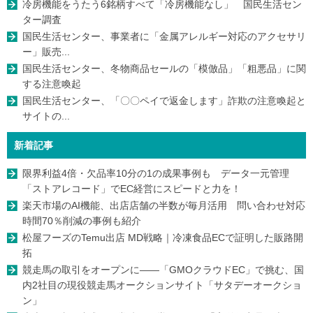
冷房機能をうたう6銘柄すべて「冷房機能なし」 国民生活セン
ター調査
国民生活センター、事業者に「金属アレルギー対応のアクセサリ
ー」販売...
国民生活センター、冬物商品セールの「模倣品」「粗悪品」に関
する注意喚起
国民生活センター、「〇〇ペイで返金します」詐欺の注意喚起と
サイトの...
新着記事
限界利益4倍・欠品率10分の1の成果事例も データ一元管理
「ストアレコード」でEC経営にスピードと力を！
楽天市場のAI機能、出店店舗の半数が毎月活用 問い合わせ対応
時間70％削減の事例も紹介
松屋フーズのTemu出店 MD戦略｜冷凍食品ECで証明した販路開
拓
競走馬の取引をオープンに――「GMOクラウドEC」で挑む、国
内2社目の現役競走馬オークションサイト「サタデーオークショ
ン」