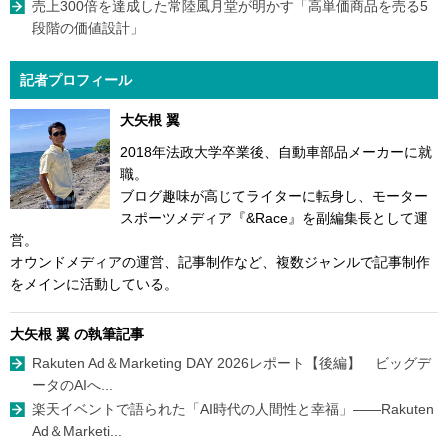
売上300倍を達成した常陸風月堂が明かす「高単価商品を売る5
段階の価値設計」
記者プロフィール
大矢根 翼
2018年法政大学卒業後、自動車部品メーカーに就
職。
ブログ趣味が高じてライターに転身し、モーター
スポーツメディア『&Race』を副編集長として運
営。
オウンドメディアの運営、記事制作など、複数ジャンルで記事制作
をメインに活動している。
大矢根 翼 の執筆記事
Rakuten Ad＆Marketing DAY 2026レポート【後編】 ビッグデ
ータのAIへ...
楽天イベントで語られた「AI時代の人間性と幸福」――Rakuten
Ad＆Marketi...