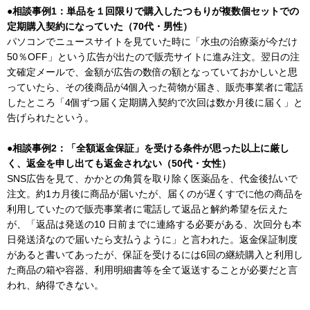
●相談事例1：単品を１回限りで購入したつもりが複数個セットでの
定期購入契約になっていた（70代・男性）
パソコンでニュースサイトを見ていた時に「水虫の治療薬が今だけ
50％OFF」という広告が出たので販売サイトに進み注文。翌日の注
文確定メールで、金額が広告の数倍の額となっていておかしいと思
っていたら、その後商品が4個入った荷物が届き、販売事業者に電話
したところ「4個ずつ届く定期購入契約で次回は数か月後に届く」と
告げられたという。
●相談事例2：「全額返金保証」を受ける条件が思った以上に厳し
く、返金を申し出ても返金されない（50代・女性）
SNS広告を見て、かかとの角質を取り除く医薬品を、代金後払いで
注文。約1カ月後に商品が届いたが、届くのが遅くすでに他の商品を
利用していたので販売事業者に電話して返品と解約希望を伝えた
が、「返品は発送の10 日前までに連絡する必要がある、次回分も本
日発送済なので届いたら支払うように」と言われた。返金保証制度
があると書いてあったが、保証を受けるには6回の継続購入と利用し
た商品の箱や容器、利用明細書等を全て返送することが必要だと言
われ、納得できない。