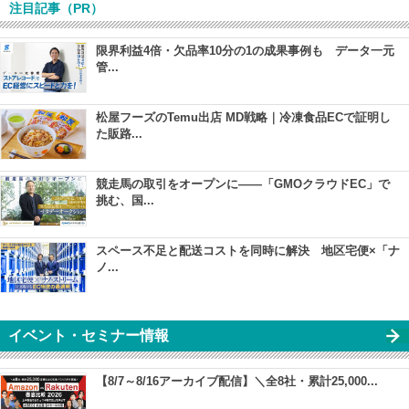
注目記事（PR）
限界利益4倍・欠品率10分の1の成果事例も データ一元
管...
松屋フーズのTemu出店 MD戦略｜冷凍食品ECで証明し
た販路...
競走馬の取引をオープンに――「GMOクラウドEC」で
挑む、国...
スペース不足と配送コストを同時に解決 地区宅便×「ナ
ノ...
イベント・セミナー情報
【8/7～8/16アーカイブ配信】＼全8社・累計25,000...