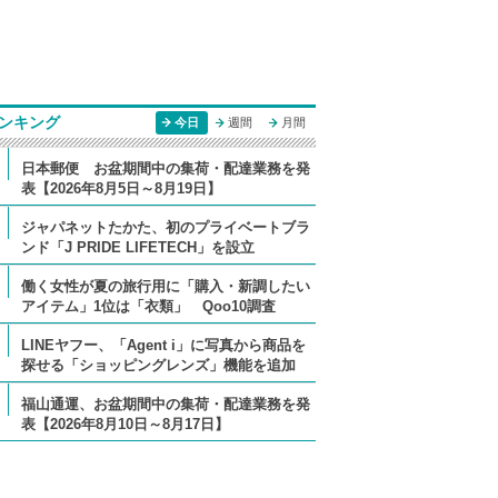
ンキング
今日
週間
月間
日本郵便 お盆期間中の集荷・配達業務を発
表【2026年8月5日～8月19日】
ジャパネットたかた、初のプライベートブラ
ンド「J PRIDE LIFETECH」を設立
働く女性が夏の旅行用に「購入・新調したい
アイテム」1位は「衣類」 Qoo10調査
LINEヤフー、「Agent i」に写真から商品を
探せる「ショッピングレンズ」機能を追加
福山通運、お盆期間中の集荷・配達業務を発
表【2026年8月10日～8月17日】