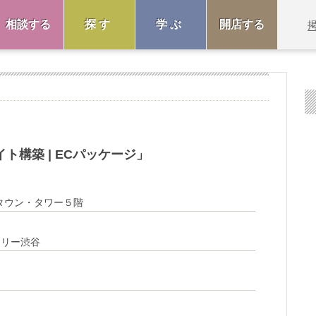
相談する
探す
学ぶ
開店する
ト構築 | ECパッケージ」
ドタウン・タワー５階
ェリー渋谷