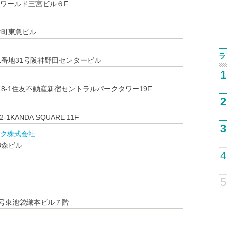
7ワールド三宮ビル６F
番町東急ビル
ラ
1番地31号阪神野田センタービル
1
8-1住友不動産新宿セントラルパークタワー19F
2
ANDA SQUARE 11F
3
ク株式会社
3森ビル
4
5
7号東池袋織本ビル７階