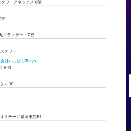
葉台タワーアネックス 8階
A館
の丸グラスゲート7階
ロスタワー
式会社いしはらTokyo）
-603
ウス 9F
ュオステージ笹塚東館B1