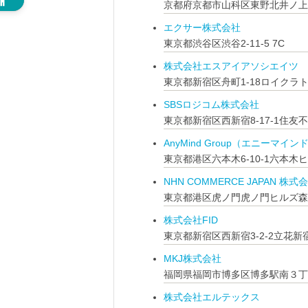
京都府京都市山科区東野北井ノ上町
エクサー株式会社
東京都渋谷区渋谷2-11-5 7C
株式会社エスアイアソシエイツ
東京都新宿区舟町1-18ロイクラト
SBSロジコム株式会社
東京都新宿区西新宿8-17-1住友
AnyMind Group（エニーマイ
東京都港区六本木6-10-1六本木ヒ
NHN COMMERCE JAPAN 株式
東京都港区虎ノ門虎ノ門ヒルズ森タワ
株式会社FID
東京都新宿区西新宿3-2-2立花新
MKJ株式会社
福岡県福岡市博多区博多駅南３丁
株式会社エルテックス