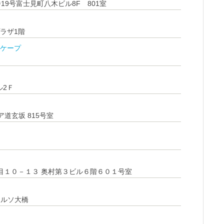
19号富士見町八木ビル8F 801室
プラザ1階
ケープ
ル2Ｆ
ア道玄坂 815号室
目１０－１３ 奥村第３ビル６階６０１号室
コルソ大橋