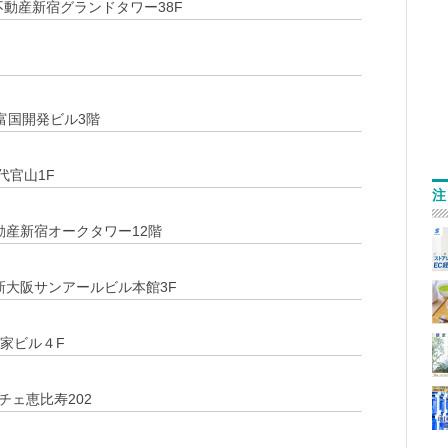
友不動産新宿グランドタワー38F
0富国開発ビル3階
代官山1F
注
不動産新宿オークタワー12階
6新大阪サンアールビル本館3F
家ビル４F
ルチェ恵比寿202