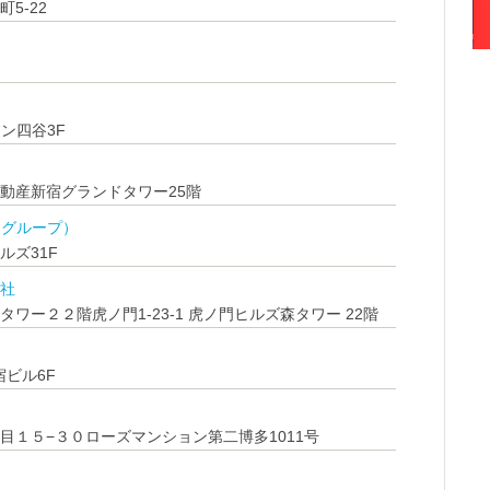
5-22
ン四谷3F
不動産新宿グランドタワー25階
ンドグループ）
ルズ31F
会社
ー２２階虎ノ門1-23-1 虎ノ門ヒルズ森タワー 22階
宿ビル6F
目１５−３０ローズマンション第二博多1011号