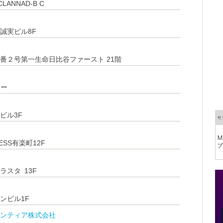
ANNAD-B C
一誠実ビル8F
番２号第一生命日比谷ファースト 21階
ワー
ビル3F
ESS有楽町12F
ラスタ 13F
ーンビル1F
ンティア株式会社