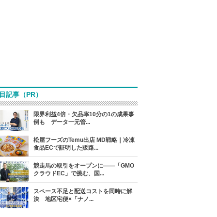
目記事（PR）
限界利益4倍・欠品率10分の1の成果事
例も データ一元管...
松屋フーズのTemu出店 MD戦略｜冷凍
食品ECで証明した販路...
競走馬の取引をオープンに――「GMO
クラウドEC」で挑む、国...
スペース不足と配送コストを同時に解
決 地区宅便×「ナノ...