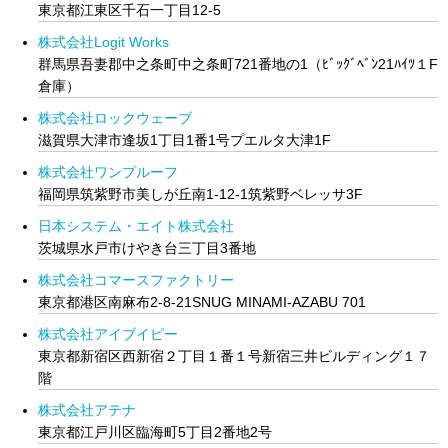
東京都江東区千石一丁目12-5
株式会社Logit Works
群馬県吾妻郡中之条町中之条町721番地の1（ﾋﾞｯｸﾞﾍﾞﾝ21ﾊｲﾂ１F
倉庫）
株式会社ロックウェーブ
滋賀県大津市逢坂1丁目1番1号プエルタ大津1F
株式会社ワンプルーフ
福岡県筑紫野市美しが丘南1-12-1筑紫野ベレッサ3F
日本システム・エイト株式会社
茨城県水戸市けやき台三丁目3番地
株式会社コマースファクトリー
東京都港区南麻布2-8-21SNUG MINAMI-AZABU 701
株式会社アイブイピー
東京都新宿区西新宿２丁目１番１号新宿三井ビルディング１７
階
株式会社アテナ
東京都江戸川区臨海町5丁目2番地2号