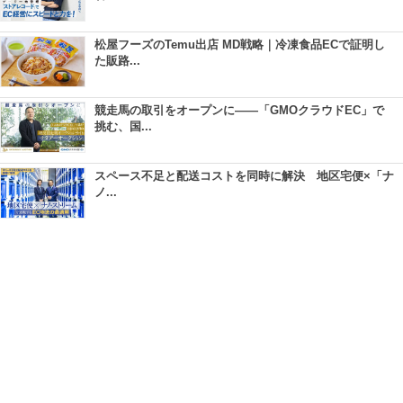
松屋フーズのTemu出店 MD戦略｜冷凍食品ECで証明し
た販路...
競走馬の取引をオープンに――「GMOクラウドEC」で
挑む、国...
スペース不足と配送コストを同時に解決 地区宅便×「ナ
ノ...