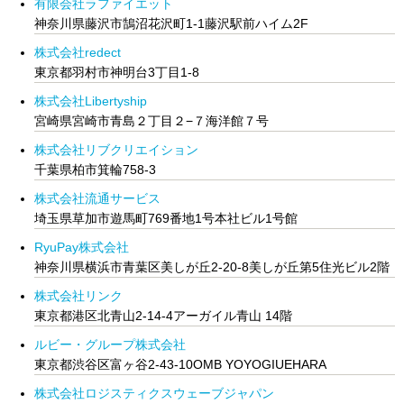
有限会社ラファイエット
神奈川県藤沢市鵠沼花沢町1-1藤沢駅前ハイム2F
株式会社redect
東京都羽村市神明台3丁目1-8
株式会社Libertyship
宮崎県宮崎市青島２丁目２−７海洋館７号
株式会社リブクリエイション
千葉県柏市箕輪758-3
株式会社流通サービス
埼玉県草加市遊馬町769番地1号本社ビル1号館
RyuPay株式会社
神奈川県横浜市青葉区美しが丘2-20-8美しが丘第5住光ビル2階
株式会社リンク
東京都港区北青山2-14-4アーガイル青山 14階
ルビー・グループ株式会社
東京都渋谷区富ヶ谷2-43-10OMB YOYOGIUEHARA
株式会社ロジスティクスウェーブジャパン